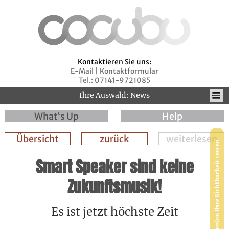
Kontaktieren Sie uns:
E-Mail
|
Kontaktformular
Tel.: 07141-9721085
Ihre Auswahl: News
What‘s Up
Help
Übersicht
zurück
weiterlesen
Smart Speaker sind keine
Zukunftsmusik!
Es ist jetzt höchste Zeit